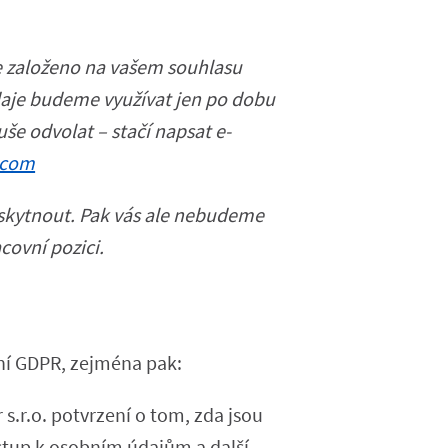
e založeno na vašem souhlasu
Údaje budeme využívat jen po dobu
še odvolat – stačí napsat e-
.com
skytnout. Pak vás ale nebudeme
ovní pozici.
ní GDPR, zejména pak:
s.r.o. potvrzení o tom, zda jsou
stup k osobním údajům a další