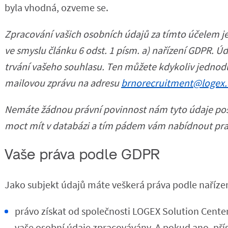
byla vhodná, ozveme se.
Zpracování vašich osobních údajů za tímto účelem j
ve smyslu článku 6 odst. 1 písm. a) nařízení GDPR. 
trvání vašeho souhlasu. Ten můžete kdykoliv jednodu
mailovou zprávu na adresu
brnorecruitment@logex
Nemáte žádnou právní povinnost nám tyto údaje po
moct mít v databázi a tím pádem vám nabídnout prac
Vaše práva podle GDPR
Jako subjekt údajů máte veškerá práva podle naříze
právo získat od společnosti LOGEX Solution Center 
vaše osobní údaje zpracovávány. A pokud ano, pří