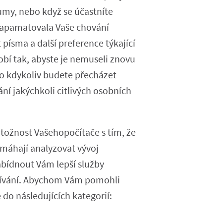
umy, nebo když se účastníte
zapamatovala Vaše chování
 písma a další preference týkající
bí tak, abyste je nemuseli znovu
ebo kdykoliv budete přecházet
ání jakýchkoli citlivých osobních
tožnost Vašehopočítače s tím, že
omáhají analyzovat vývoj
bídnout Vám lepší služby
žívání. Abychom Vám pomohli
 do následujících kategorií: