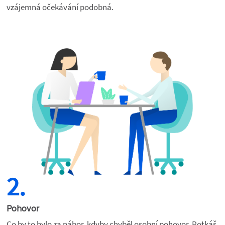
vzájemná očekávání podobná.
2.
Pohovor
Co by to bylo za nábor, kdyby chyběl osobní pohovor. Potkáš 