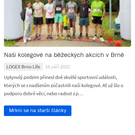
Naši kolegové na běžeckých akcích v Brně
LOGEX Brno Life
16.září 2025
Uplynulý podzim přinesl dvě skvělé sportovní události,
kterých se s nadšením zúčastnili naši kolegové. Ať už šlo o
podporu dobré věci, nebo radost z p…
Mrkni se na starší články