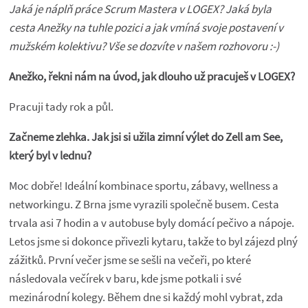
Jaká je náplň práce Scrum Mastera v LOGEX? Jaká byla
cesta Anežky na tuhle pozici a jak vmíná svoje postavení v
mužském kolektivu? Vše se dozvíte v našem rozhovoru :-)
Anežko, řekni nám na úvod, jak dlouho už pracuješ v LOGEX?
Pracuji tady rok a půl.
Začneme zlehka. Jak jsi si užila zimní výlet do Zell am See,
který byl v lednu?
Moc dobře! Ideální kombinace sportu, zábavy, wellness a
networkingu. Z Brna jsme vyrazili společně busem. Cesta
trvala asi 7 hodin a v autobuse byly domácí pečivo a nápoje.
Letos jsme si dokonce přivezli kytaru, takže to byl zájezd plný
zážitků. První večer jsme se sešli na večeři, po které
následovala večírek v baru, kde jsme potkali i své
mezinárodní kolegy. Během dne si každý mohl vybrat, zda