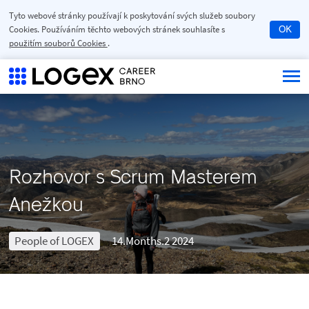
Tyto webové stránky používají k poskytování svých služeb soubory
Cookies. Používáním těchto webových stránek souhlasíte s
OK
použitím souborů Cookies
.
Rozhovor s Scrum Masterem
Anežkou
People of LOGEX
14.Months.2 2024