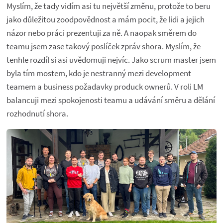
Myslím, že tady vidím asi tu největší změnu, protože to beru
jako důležitou zoodpovědnost a mám pocit, že lidi a jejich
názor nebo práci prezentuji za ně. A naopak směrem do
teamu jsem zase takový poslíček zpráv shora. Myslím, že
tenhle rozdíl si asi uvědomuji nejvíc. Jako scrum master jsem
byla tím mostem, kdo je nestranný mezi development
teamem a business požadavky produck ownerů. V roli LM
balancuji mezi spokojenosti teamu a udávání směru a dělání
rozhodnutí shora.