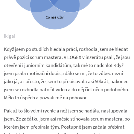
ikigai
Když jsem po studiích hledala práci, rozhodla jsem se hledat
právě pozici scrum mastera. V LOGEX v inzerátu psali, že jsou
otevření i juniorním kandidátům, tak mě to nadchlo! Když
jsem psala motivační dopis, zdálo se mi, že to vůbec nezní
jako já, a i přesto, že jsem to přepisovala asi 50krát, nakonec
jsem se rozhodla natočit video a do něj říct něco podobného.
Mělo to úspěch a pozvali mě na pohovor.
Pak už to šlo velmi rychle a než jsem se nadála, nastupovala
jsem. Ze začátku jsem asi měsíc stínovala scrum mastera, po
kterém jsem přebírala tým. Postupně jsem začala přebírat