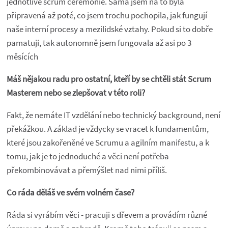
jednotlivé scrum ceremonie. Sama jsem na to byla
připravená až poté, co jsem trochu pochopila, jak fungují
naše interní procesy a mezilidské vztahy. Pokud si to dobře
pamatuji, tak autonomně jsem fungovala až asi po 3
měsících
Máš nějakou radu pro ostatní, kteří by se chtěli stát Scrum
Masterem nebo se zlepšovat v této roli?
Fakt, že nemáte IT vzdělání nebo technický background, není
překážkou. A základ je vždycky se vracet k fundamentům,
které jsou zakořeněné ve Scrumu a agilním manifestu, a k
tomu, jak je to jednoduché a věci není potřeba
překombinovávat a přemýšlet nad nimi příliš.
Co ráda děláš ve svém volném čase?
Ráda si vyrábím věci - pracuji s dřevem a provádím různé