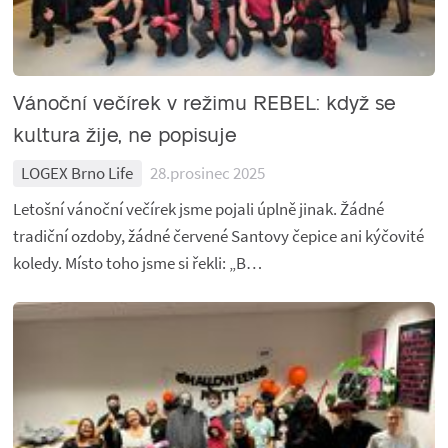
Vánoční večírek v režimu REBEL: když se
kultura žije, ne popisuje
LOGEX Brno Life
28.prosinec 2025
Letošní vánoční večírek jsme pojali úplně jinak. Žádné
tradiční ozdoby, žádné červené Santovy čepice ani kýčovité
koledy. Místo toho jsme si řekli: „B…