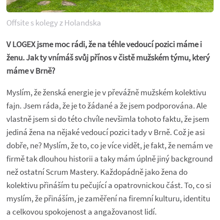
Offsite s kolegy z Holandska
V LOGEX jsme moc rádi, že na téhle vedoucí pozici máme i
ženu. Jak ty vnímáš svůj přínos v čistě mužském týmu, který
máme v Brně?
Myslím, že ženská energie je v převážně mužském kolektivu
fajn. Jsem ráda, že je to žádané a že jsem podporována. Ale
vlastně jsem si do této chvíle nevšimla tohoto faktu, že jsem
jediná žena na nějaké vedoucí pozici tady v Brně. Což je asi
dobře, ne? Myslím, že to, co je více vidět, je fakt, že nemám ve
firmě tak dlouhou historii a taky mám úplně jiný background
než ostatní Scrum Mastery. Každopádně jako žena do
kolektivu přináším tu pečující a opatrovnickou část. To, co si
myslím, že přináším, je zaměření na firemní kulturu, identitu
a celkovou spokojenost a angažovanost lidí.