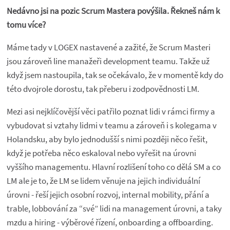
Nedávno jsi na pozic Scrum Mastera povýšila. Řekneš nám k
tomu více?
Máme tady v LOGEX nastavené a zažité, že Scrum Masteri
jsou zároveň line manažeři development teamu. Takže už
když jsem nastoupila, tak se očekávalo, že v momentě kdy do
této dvojrole dorostu, tak přeberu i zodpovědnosti LM.
Mezi asi nejklíčovější věci patřilo poznat lidi v rámci firmy a
vybudovat si vztahy lidmi v teamu a zároveň i s kolegama v
Holandsku, aby bylo jednodušší s nimi později něco řešit,
když je potřeba něco eskaloval nebo vyřešit na úrovni
vyššího managementu. Hlavní rozlišení toho co dělá SM a co
LM ale je to, že LM se lidem věnuje na jejich individuální
úrovni - řeší jejich osobní rozvoj, internal mobility, přání a
trable, lobbování za “své” lidi na management úrovni, a taky
mzdu a hiring - výběrové řízení, onboarding a offboarding.