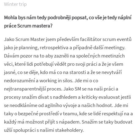
Winter trip
Mohla bys nám tedy podrobněji popsat, co vše je tedy náplní
práce Scrum mastera?
Jako Scrum Master jsem především facilitátor scrum eventů
jako je planning, retrospektiva a případně další meetingy.
Dávám pozor na to aby zazněli na společných meetinzích
věci, které lidi potřebují vědět pro svoji práci a že je všem
jasné, co se děje, kdo má co na starosti a že se nevytváří
nedorozumění a working in silos. Jde mi o co
nejtransparentnější proces. Jako SM se na naši práci a
procesy snažím dívat s nadhledem a kriticky evaluovat jestli
se neodkláníme od agilního vývoje a našich hodnot. Jde mi
taky o bezpečné prostředí v teamu, kde se lidé respektují na a
každý má možnost přijít s nápadem. Snažím se taky budovat
užší spolupráci s našimi stakeholdery.