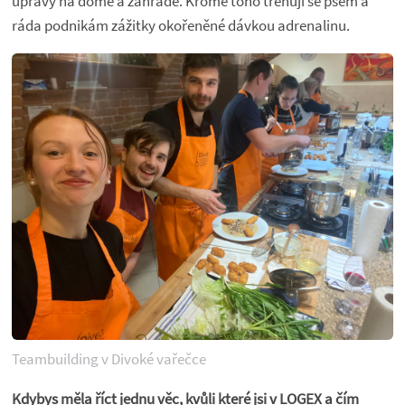
úpravy na domě a zahradě. Kromě toho trénuji se psem a
ráda podnikám zážitky okořeněné dávkou adrenalinu.
Teambuilding v Divoké vařečce
Kdybys měla říct jednu věc, kvůli které jsi v LOGEX a čím