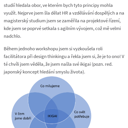
studií hledala obor, ve kterém bych tyto principy mohla
využít. Nejprve jsem šla dělat HR a vzdělávání dospělých a na
magisterský studium jsem se zaměřila na projektové řízení,
kde jsem se poprvé setkala s agilním vývojem, což mě velmi
nadchlo.
Během jednoho workshopu jsem si vyzkoušela roli
facilitátora při design thinkingu a řekla jsem si, že je to ono! V
té chvíli jsem věděla, že jsem našla své ikigai (pozn. red.
japonský koncept hledání smyslu života).