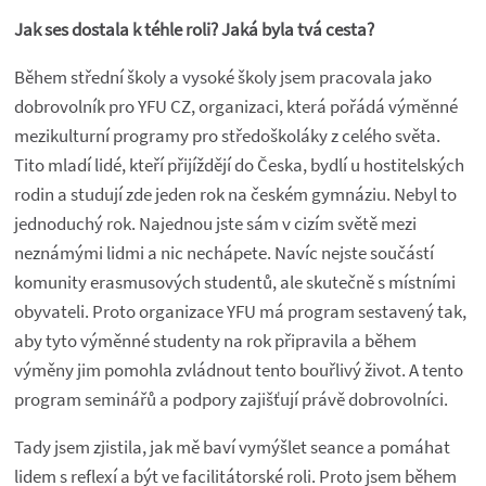
Jak ses dostala k téhle roli? Jaká byla tvá cesta?
Během střední školy a vysoké školy jsem pracovala jako
dobrovolník pro YFU CZ, organizaci, která pořádá výměnné
mezikulturní programy pro středoškoláky z celého světa.
Tito mladí lidé, kteří přijíždějí do Česka, bydlí u hostitelských
rodin a studují zde jeden rok na českém gymnáziu. Nebyl to
jednoduchý rok. Najednou jste sám v cizím světě mezi
neznámými lidmi a nic nechápete. Navíc nejste součástí
komunity erasmusových studentů, ale skutečně s místními
obyvateli. Proto organizace YFU má program sestavený tak,
aby tyto výměnné studenty na rok připravila a během
výměny jim pomohla zvládnout tento bouřlivý život. A tento
program seminářů a podpory zajišťují právě dobrovolníci.
Tady jsem zjistila, jak mě baví vymýšlet seance a pomáhat
lidem s reflexí a být ve facilitátorské roli. Proto jsem během